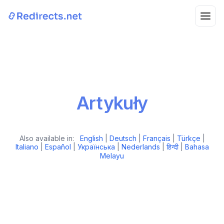
Artykuły
Also available in:
English
|
Deutsch
|
Français
|
Türkçe
|
Italiano
|
Español
|
Українська
|
Nederlands
|
हिन्दी
|
Bahasa
Melayu