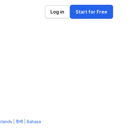
Log in
Start for Free
rlands
|
हिन्दी
|
Bahasa