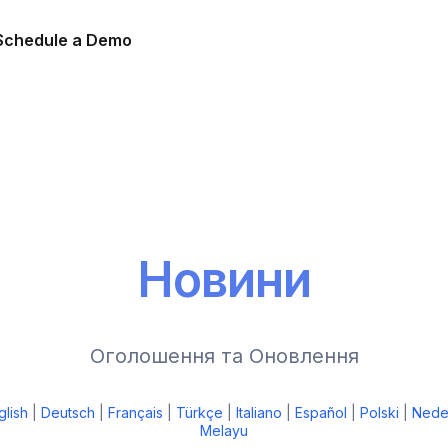
Schedule a Demo
Новини
Оголошення та Оновлення
glish
|
Deutsch
|
Français
|
Türkçe
|
Italiano
|
Español
|
Polski
|
Nede
Melayu